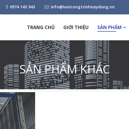
0974 143 943
info@luoicongtrinhxaydung.vn
TRANG CHỦ
GIỚI THIỆU
SẢN PHẨM
SẢN PHẨM KHÁC