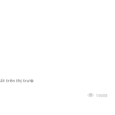
hất trên thị trư�
10688