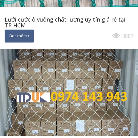
Lưới cước ô vuông chất lượng uy tín giá rẻ tại
TP HCM
3887
Đọc thêm